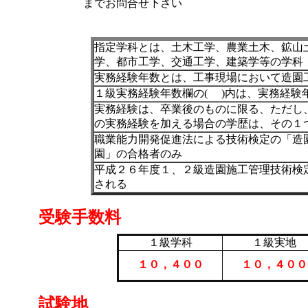
までお問合せ下さい
指定学科とは、土木工学、農業土木、鉱山
学、都市工学、交通工学、建築学等の学科
実務経験年数とは、工事現場において造園
１級実務経験年数欄の( )内は、実務経験
実務経験は、卒業後のものに限る、ただし
の実務経験を加える場合の学歴は、その１
職業能力開発促進法による技術検定の「造
園」の合格者のみ
平成２６年度１、２級造園施工管理技術検
される
受験手数料
１級学科
１級実地
１０，４００
１０，４００
試験地