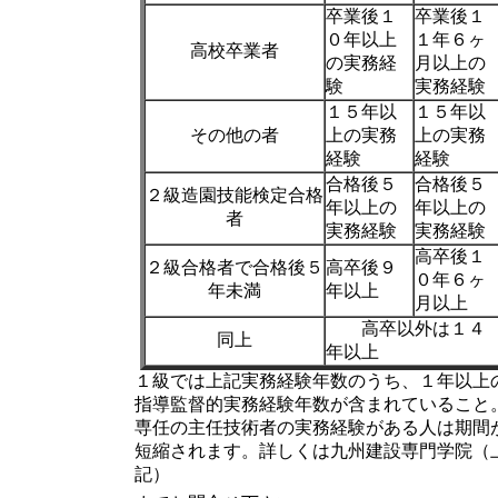
卒業後１
卒業後１
０年以上
１年６ヶ
高校卒業者
の実務経
月以上の
験
実務経験
１５年以
１５年以
その他の者
上の実務
上の実務
経験
経験
合格後５
合格後５
２級造園技能検定合格
年以上の
年以上の
者
実務経験
実務経験
高卒後１
２級合格者で合格後５
高卒後９
０年６ヶ
年未満
年以上
月以上
高卒以外は１４
同上
年以上
１級では上記実務経験年数のうち、１年以上
指導監督的実務経験年数が含まれていること
専任の主任技術者の実務経験がある人は期間
短縮されます。詳しくは九州建設専門学院（
記）