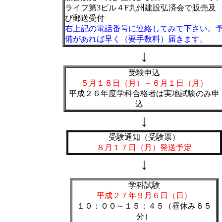
ライフ第3ビル４F九州建設弘済会で販売及
び郵送受付
右上記の電話番号に連絡してみて下さい。
備があれば早く（要手数料）届きます。
↓
受験申込
５月１８日（月）～６月１日（月）
平成２６年度学科合格者は実地試験のみ申
込
↓
受験通知（受験票）
８月１７日（月）発送予定
↓
学科試験
平成２７年９月６日（日）
１０：００～１５：４５（昼休み６５
分）