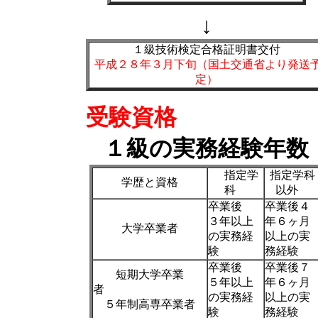
↓
１級技術検定合格証明書交付
平成２８年３月下旬（国土交通省より発送
定）
受験資格
１級の実務経験年数
指定学
指定学科
学歴と資格
科
以外
卒業後
卒業後４
３年以上
年６ヶ月
大学卒業者
の実務経
以上の実
験
務経験
卒業後
卒業後７
短期大学卒業
５年以上
年６ヶ月
者
の実務経
以上の実
５年制高専卒業者
験
務経験