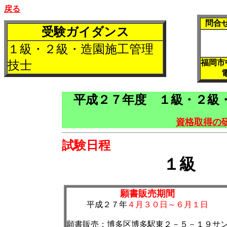
戻る
問合
受験ガイダンス
１級・２級・造園施工管理
福岡市
技士
平成２７年度 １級・２級
資格取得の
試験日程
１級
願書販売期間
平成２７年
４月３０日～６月１日
願書販売：博多区博多駅東２－５－１９サ